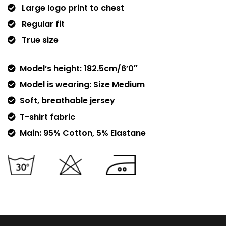
Large logo print to chest
Regular fit
True size
Model’s height: 182.5cm/6’0″
Model is wearing: Size Medium
Soft, breathable jersey
T-shirt fabric
Main: 95% Cotton, 5% Elastane