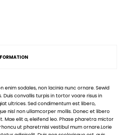
NFORMATION
 non enim sodales, non lacinia nunc ornare. Sewid
is convallis turpis in tortor voare risus in
iat ultrices. Sed condimentum est libero,
sque nisl non ullamcorper mollis. Donec et libero
. Mae elit a, eleifend leo. Phase pharetra mictor
e rhoncu ut pharetrnisi vestibul mum ornare.Lorie
etur adipiselit. Duis non scelerisque est, quis