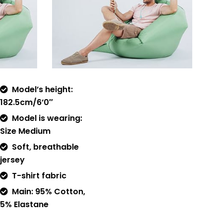
Model’s height:
182.5cm/6’0″
Model is wearing:
Size Medium
Soft, breathable
jersey
T-shirt fabric
Main: 95% Cotton,
5% Elastane