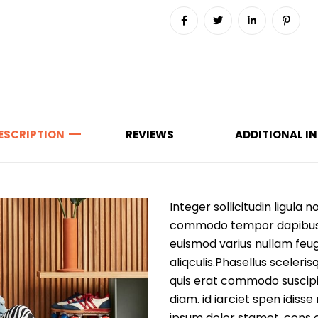
ESCRIPTION
REVIEWS
ADDITIONAL I
Integer sollicitudin ligula
commodo tempor dapibus. Du
euismod varius nullam feug
aliqculis.Phasellus sceleri
quis erat commodo suscipit
diam. id iarciet spen idiss
ipsum dolor stamet, cons ct