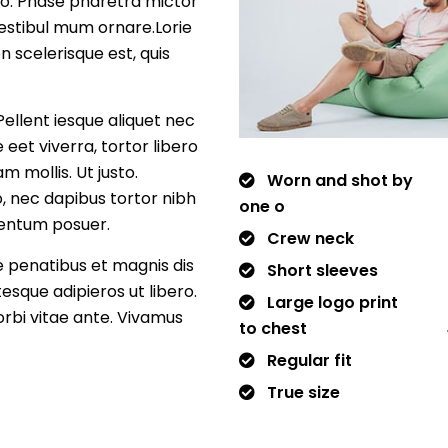
leo. Phase pharetra mictor
 vestibul mum ornare.Lorie
n scelerisque est, quis
Pellent iesque aliquet nec
e eet viverra, tortor libero
m mollis. Ut justo.
Worn and shot by
o, nec dapibus tortor nibh
one o
mentum posuer.
Crew neck
e penatibus et magnis dis
Short sleeves
esque adipieros ut libero.
Large logo print
orbi vitae ante. Vivamus
to chest
Regular fit
True size