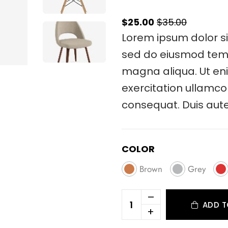
$25.00
$35.00
Lorem ipsum dolor si
sed do eiusmod tempo
magna aliqua. Ut en
exercitation ullamco
consequat. Duis aute
COLOR
Brown
Grey
–
ADD T
+