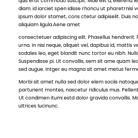
quis erat commodo suscipit. Mae elit a, eleifend 
diam. id iarciet spen idisse rhoncu ut pharetrnisi
ipsum dolor stamet, cons ctetur adipiselit. Duis no
aliquiam ligula.Aene amet
consectetuer adipiscing elit. Phasellus hendrerit. 
urna. In nisi neque, aliquet vel, dapibus id, mattis v
sodales leo, eget blandit nunc tortor eu nibh. Nulla
Suspendisse pi. Ut convallis, sem sit ame quam le
sed augue. Intger eu magna sit amet metus fer
Morbi sit amet nulla sed dolor elem sociis natoqu
parturient montes, nascetur ridiculus mus. Pellent
Ut condimen itumi estd dolor gravida convallis. M
ultrices lucinunc.