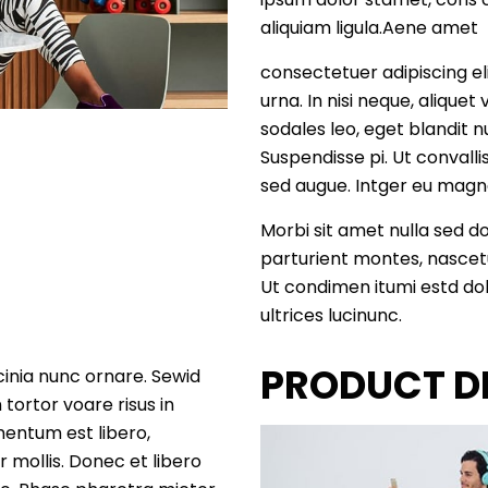
aliquiam ligula.Aene amet
consectetuer adipiscing eli
urna. In nisi neque, aliquet 
sodales leo, eget blandit nu
Suspendisse pi. Ut convall
sed augue. Intger eu mag
Morbi sit amet nulla sed d
parturient montes, nascetur
Ut condimen itumi estd dol
ultrices lucinunc.
PRODUCT D
acinia nunc ornare. Sewid
tortor voare risus in
mentum est libero,
r mollis. Donec et libero