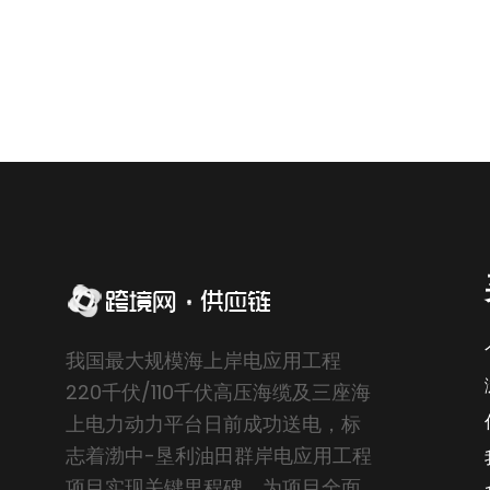
我国最大规模海上岸电应用工程
220千伏/110千伏高压海缆及三座海
上电力动力平台日前成功送电，标
志着渤中-垦利油田群岸电应用工程
项目实现关键里程碑，为项目全面